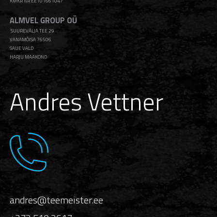
KMKR NR EE101661047
ALMVEL GROUP OÜ
SUUREVÄLJA TEE 29
VANAMÕISA 76506
SAUE VALD
HARJU MAAKOND
Andres Vettner
andres@teemeister.ee