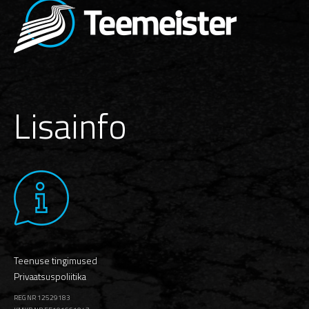
Lisainfo
Teenuse tingimused
Privaatsuspoliitika
REG NR 12529183