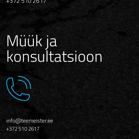
+372 510 2617
Müük ja
konsultatsioon
info@teemeister.ee
+372 510 2617