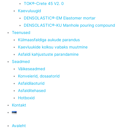
TOK®-Crete 45 V2. 0
Kaevuluugid
DENSOLASTIC®-EM Elastomer mortar
DENSOLASTIC®-KU Manhole pouring compound
Teenused
Külmaasfaldiga aukude parandus
Kaevluukide kolksu vabaks muutmine
Asfaldi kahjustuste parandamine
Seadmed
Väikeseadmed
Konveierid, dosaatorid
Asfaldilaoturid
Asfalditehased
Hotboxid
Kontakt
Avaleht