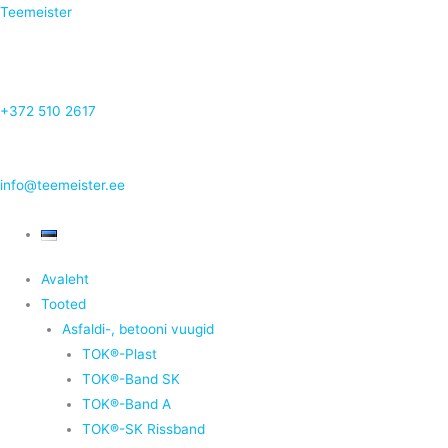
Teemeister
+372 510 2617
info@teemeister.ee
Avaleht
Tooted
Asfaldi-, betooni vuugid
TOK®-Plast
TOK®-Band SK
TOK®-Band A
TOK®-SK Rissband