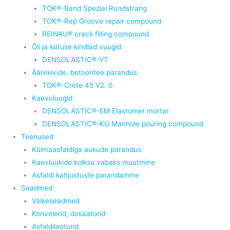
TOK®-Band Spezial Rundstrang
TOK®-Rep Groove repair compound
REINAU® crack filling compound
Õli ja kütuse kindlad vuugid
DENSOLASTIC®-VT
Äärekivide, betoontee parandus
TOK®-Crete 45 V2. 0
Kaevuluugid
DENSOLASTIC®-EM Elastomer mortar
DENSOLASTIC®-KU Manhole pouring compound
Teenused
Külmaasfaldiga aukude parandus
Kaevluukide kolksu vabaks muutmine
Asfaldi kahjustuste parandamine
Seadmed
Väikeseadmed
Konveierid, dosaatorid
Asfaldilaoturid