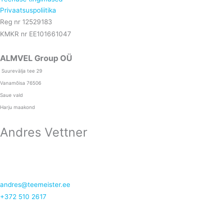
Privaatsuspoliitika
Reg nr 12529183
KMKR nr EE101661047
ALMVEL Group OÜ
Suurevälja tee 29
Vanamõisa 76506
Saue vald
Harju maakond
Andres Vettner
andres@teemeister.ee
+372 510 2617