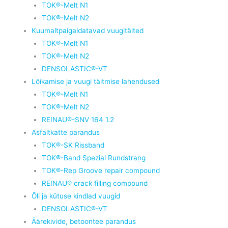
TOK®-Melt N1
TOK®-Melt N2
Kuumaltpaigaldatavad vuugitäited
TOK®-Melt N1
TOK®-Melt N2
DENSOLASTIC®-VT
Lõikamise ja vuugi täitmise lahendused
TOK®-Melt N1
TOK®-Melt N2
REINAU®-SNV 164 1.2
Asfaltkatte parandus
TOK®-SK Rissband
TOK®-Band Spezial Rundstrang
TOK®-Rep Groove repair compound
REINAU® crack filling compound
Õli ja kütuse kindlad vuugid
DENSOLASTIC®-VT
Äärekivide, betoontee parandus