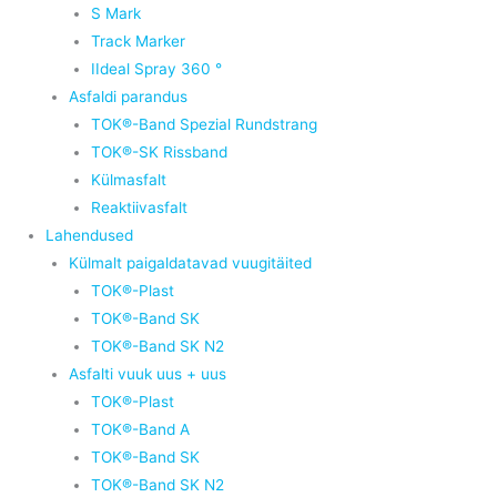
S Mark
Track Marker
IIdeal Spray 360 °
Asfaldi parandus
TOK®-Band Spezial Rundstrang
TOK®-SK Rissband
Külmasfalt
Reaktiivasfalt
Lahendused
Külmalt paigaldatavad vuugitäited
TOK®-Plast
TOK®-Band SK
TOK®-Band SK N2
Asfalti vuuk uus + uus
TOK®-Plast
TOK®-Band A
TOK®-Band SK
TOK®-Band SK N2