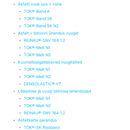
Asfalti vuuk uus + vana
TOK®-Band A
TOK®-Band SK
TOK®-Band SK N2
Asfalt + betooni ühendus vuugid
REINAU®-SNV 164 1.2
TOK®-Melt N1
TOK®-Melt N2
Kuumaltpaigaldatavad vuugitäited
TOK®-Melt N1
TOK®-Melt N2
DENSOLASTIC®-VT
Lõikamise ja vuugi täitmise lahendused
TOK®-Melt N1
TOK®-Melt N2
REINAU®-SNV 164 1.2
Asfaltkatte parandus
TOK®-SK Rissband