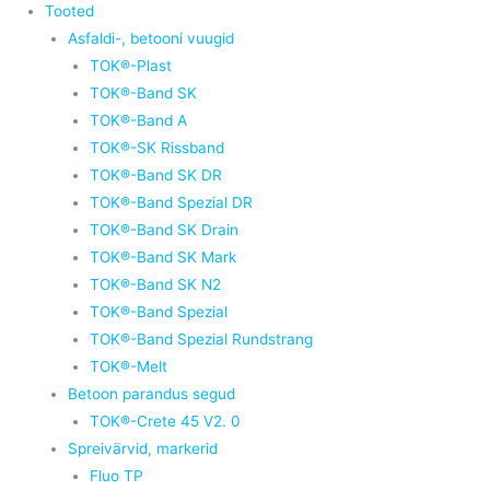
Tooted
Asfaldi-, betooni vuugid
TOK®-Plast
TOK®-Band SK
TOK®-Band A
TOK®-SK Rissband
TOK®-Band SK DR
TOK®-Band Spezial DR
TOK®-Band SK Drain
TOK®-Band SK Mark
TOK®-Band SK N2
TOK®-Band Spezial
TOK®-Band Spezial Rundstrang
TOK®-Melt
Betoon parandus segud
TOK®-Crete 45 V2. 0
Spreivärvid, markerid
Fluo TP